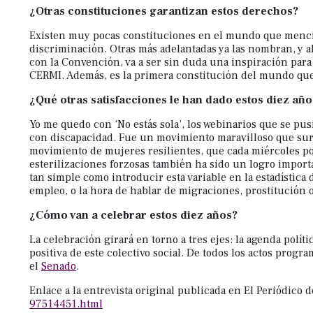
¿Otras constituciones garantizan estos derechos?
Existen muy pocas constituciones en el mundo que mencion
discriminación. Otras más adelantadas ya las nombran, y a
con la Convención, va a ser sin duda una inspiración par
CERMI. Además, es la primera constitución del mundo qu
¿Qué otras satisfacciones le han dado estos diez añ
Yo me quedo con ‘No estás sola’, los webinarios que se p
con discapacidad. Fue un movimiento maravilloso que surg
movimiento de mujeres resilientes, que cada miércoles por
esterilizaciones forzosas también ha sido un logro import
tan simple como introducir esta variable en la estadística 
empleo, o la hora de hablar de migraciones, prostitución o
¿Cómo van a celebrar estos diez años?
La celebración girará en torno a tres ejes: la agenda polít
positiva de este colectivo social. De todos los actos prog
el
Senado
.
Enlace a la entrevista original publicada en El Periódico 
97514451.html