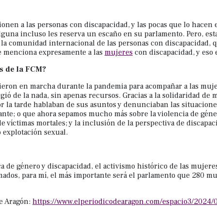
en a las personas con discapacidad, y las pocas que lo hacen es
lguna incluso les reserva un escaño en su parlamento. Pero, esta
a la comunidad internacional de las personas con discapacidad, 
e menciona expresamente a las
mujeres
con discapacidad, y eso 
os de la FCM?
usieron en marcha durante la pandemia para acompañar a las muje
ió de la nada, sin apenas recursos. Gracias a la solidaridad de
 la tarde hablaban de sus asuntos y denunciaban las situacione
ante; o que ahora sepamos mucho más sobre la violencia de géner
de víctimas mortales; y la inclusión de la perspectiva de discapaci
 explotación sexual.
ica de género y discapacidad, el activismo histórico de las mujer
ramados, para mí, el más importante será el parlamento que 280 
de Aragón:
https://www.elperiodicodearagon.com/espacio3/2024/