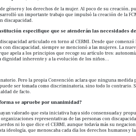
e género y los derechos de la mujer. Al poco de su creación, p
sarrolló un importante trabajo que impulsó la creación de la FCM
n discapacidad.
onstitución especifique que se atenderán las necesidades 
 discapacidad articulado en torno al CERMI. Desde que comenzó 
 con discapacidad, siempre se mencionó a las mujeres. La nueva
ue apela a los principios que recoge su artículo tres: autonomía
la dignidad inherente y a la evolución de los niños…
natorio. Pero la propia Convención aclara que ninguna medida p
uede ser tomada como discriminatoria, sino todo lo contrario. 
aldad de facto.
reforma se apruebe por unanimidad?
yan valorado que esta iniciativa haya sido consensuada y propue
s organizaciones representativas de las personas con discapacida
cuerdos ni lo que dice el CERMI, aunque todavía más su negacio
ta ideología, que menoscaba cada día los derechos humanos y la