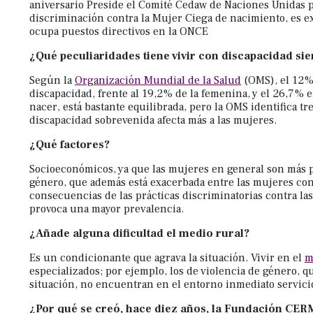
a
aniversario Preside el Comité Cedaw de Naciones Unidas p
discriminación contra la Mujer Ciega de nacimiento, es e
las
ocupa puestos directivos en la ONCE
personas
¿Qué peculiaridades tiene vivir con discapacidad si
con
discapacidad
Según la
Organización Mundial de la Salud
(OMS), el 12% 
discapacidad, frente al 19,2% de la femenina, y el 26,7% 
visual
nacer, está bastante equilibrada, pero la OMS identifica tre
que
discapacidad sobrevenida afecta más a las mujeres.
están
¿Qué factores?
usando
un
Socioeconómicos, ya que las mujeres en general son más 
género, que además está exacerbada entre las mujeres con
lector
consecuencias de las prácticas discriminatorias contra la
de
provoca una mayor prevalencia.
pantalla;
¿Añade alguna dificultad el medio rural?
Presione
Control-
Es un condicionante que agrava la situación. Vivir en el
m
especializados; por ejemplo, los de violencia de género,
F10
situación, no encuentran en el entorno inmediato servicio
para
¿Por qué se creó, hace diez años, la Fundación CER