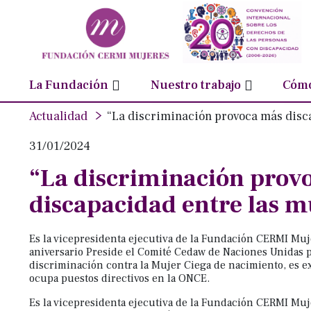
Órganos de Gobierno
Conversatorios
Inc
Nota:
este
Consejo de Participación
Foro social
Luc
sitio
Equipo humano
Observatorio sobre femin
Niñ
web
Transparencia
Webinarios ‘No Estás Sola’
Sal
incluye
La Fundación
Nuestro trabajo
Cómo
un
Actualidad
“La discriminación provoca más disc
sistema
de
31/01/2024
accesibilidad.
Presione
“La discriminación prov
Control-
discapacidad entre las m
F11
para
Es la vicepresidenta ejecutiva de la Fundación CERMI Mu
ajustar
aniversario Preside el Comité Cedaw de Naciones Unidas p
el
discriminación contra la Mujer Ciega de nacimiento, es e
sitio
ocupa puestos directivos en la ONCE.
web
Es la vicepresidenta ejecutiva de la Fundación CERMI Mu