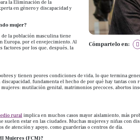
ara la Eliminación de la
xperta en género y discapacidad y
endo mujer?
de la población masculina tiene
en Europa, por el envejecimiento. Al
Cómpartelo en:
s factores por los que, después, la
pobres y tienen peores condiciones de vida, lo que termina gen
 discapacidad, fundamenta el hecho de por qué hay tantas con re
s mujeres: mutilación genital, matrimonios precoces, abortos in
edio rural
implica en muchos casos mayor aislamiento, más probl
 que suelen estar en las ciudades. Muchas mujeres y niñas con d
s de atención y apoyo, como guarderías o centros de día.
MI Mujeres (FCM)?