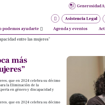
idencia política
Generosidad A
ha contra violencia de género y violencia contra la m
ismo y discapacidad
as y adolescentes con discapacidad
No
Asistencia Legal
ud y derechos sexuales y reproductivos
N
 podemos ayudarte
Agenda y eventos
Act
apacidad entre las mujeres”
oca más
ujeres”
jeres, que en 2024 celebra su décimo
ara la Eliminación de la
xperta en género y discapacidad y
jeres, que en 2024 celebra su décimo