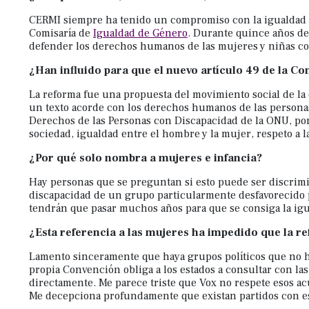
abrir
un
CERMI siempre ha tenido un compromiso con la igualdad d
Comisaría de
Igualdad de Género
. Durante quince años de
menú
defender los derechos humanos de las mujeres y niñas co
de
¿Han influido para que el nuevo artículo 49 de la C
accesibilidad.
La reforma fue una propuesta del movimiento social de la
un texto acorde con los derechos humanos de las personas
Derechos de las Personas con Discapacidad de la ONU, porq
sociedad, igualdad entre el hombre y la mujer, respeto a 
¿Por qué solo nombra a mujeres e infancia?
Hay personas que se preguntan si esto puede ser discrimi
discapacidad de un grupo particularmente desfavorecido p
tendrán que pasar muchos años para que se consiga la igu
¿Esta referencia a las mujeres ha impedido que la 
Lamento sinceramente que haya grupos políticos que no ha
propia Convención obliga a los estados a consultar con la
directamente. Me parece triste que Vox no respete esos a
Me decepciona profundamente que existan partidos con es