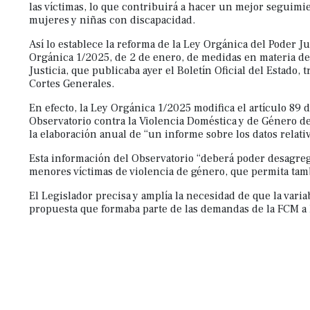
a
las víctimas, lo que contribuirá a hacer un mejor seguimie
mujeres y niñas con discapacidad.
las
personas
Así lo establece la reforma de la Ley Orgánica del Poder Ju
con
Orgánica 1/2025, de 2 de enero, de medidas en materia de 
Justicia, que publicaba ayer el Boletín Oficial del Estado, 
discapacidad
Cortes Generales.
visual
En efecto, la Ley Orgánica 1/2025 modifica el artículo 89 
que
Observatorio contra la Violencia Doméstica y de Género de
están
la elaboración anual de “un informe sobre los datos relativ
usando
Esta información del Observatorio “deberá poder desagrega
un
menores víctimas de violencia de género, que permita tam
lector
El Legislador precisa y amplía la necesidad de que la varia
de
propuesta que formaba parte de las demandas de la FCM a l
pantalla;
Presione
Control-
F10
para