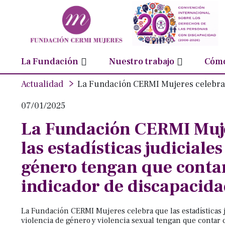
Órganos de Gobierno
Conversatorios
Inc
Nota:
este
Consejo de Participación
Foro social
Luc
sitio
Equipo humano
Observatorio sobre femin
Niñ
web
Transparencia
Webinarios ‘No Estás Sola’
Sal
incluye
La Fundación
Nuestro trabajo
Cómo
un
Actualidad
La Fundación CERMI Mujeres celebra que la
sistema
de
07/01/2025
accesibilidad.
Presione
La Fundación CERMI Muje
Control-
las estadísticas judiciales
F11
género tengan que contar
para
ajustar
indicador de discapacid
el
sitio
La Fundación CERMI Mujeres celebra que las estadísticas 
web
violencia de género y violencia sexual tengan que contar 