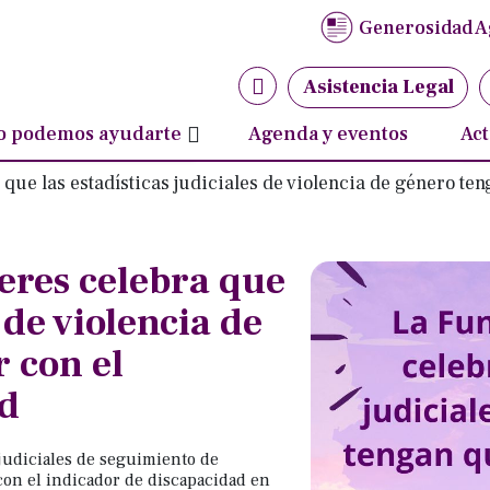
idencia política
Generosidad A
ha contra violencia de género y violencia contra la m
ismo y discapacidad
as y adolescentes con discapacidad
No
Asistencia Legal
ud y derechos sexuales y reproductivos
N
 podemos ayudarte
Agenda y eventos
Act
s estadísticas judiciales de violencia de género tengan que co
res celebra que
 de violencia de
 con el
ad
judiciales de seguimiento de
con el indicador de discapacidad en