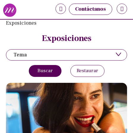
Nota:
Contáctanos
este
sitio
Exposiciones
web
incluye
Exposiciones
un
sistema
Tema
de
accesibilidad.
Buscar
Restaurar