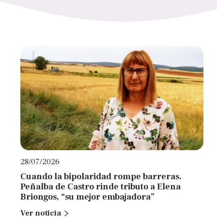
a
las
personas
con
discapacidad
visual
que
están
usando
un
lector
de
pantalla;
28/07/2026
Presione
Cuando la bipolaridad rompe barreras.
Control-
Peñalba de Castro rinde tributo a Elena
F10
Briongos, “su mejor embajadora”
para
Ver noticia